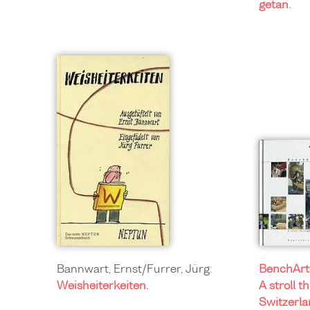
getan.
Bannwart, Ernst/Furrer, Jürg:
BenchArt 
Weisheiterkeiten.
A stroll 
Switzerla