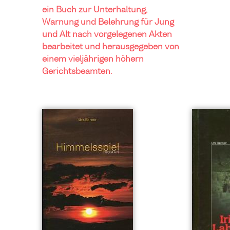
ein Buch zur Unterhaltung,
Warnung und Belehrung für Jung
und Alt nach vorgelegenen Akten
bearbeitet und herausgegeben von
einem vieljährigen höhern
Gerichtsbeamten.