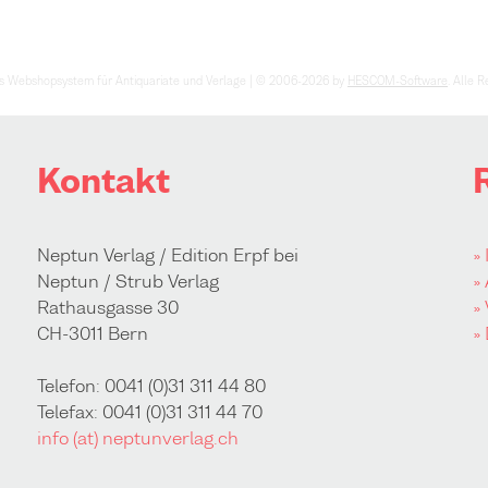
s Webshopsystem für Antiquariate und Verlage | © 2006-2026 by
HESCOM-Software
. Alle 
Kontakt
Neptun Verlag / Edition Erpf bei
»
Neptun / Strub Verlag
»
Rathausgasse 30
»
CH-3011 Bern
»
Telefon: 0041 (0)31 311 44 80
Telefax: 0041 (0)31 311 44 70
info (at) neptunverlag.ch