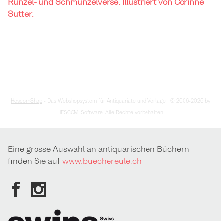
Runzel- und Schmunzelverse. Illustriert von Corinne
Sutter.
HescomShop
- Das Webshopsystem für Antiquariate und Verlage | © 2006-2026 by
HESCOM-Software
. Alle Rechte vorbehalten.
Eine grosse Auswahl an antiquarischen Büchern
finden Sie auf
www.buechereule.ch