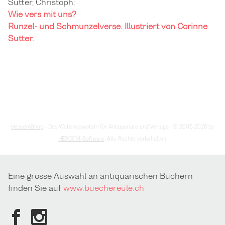
Sutter, Christoph:
Wie vers mit uns?
Runzel- und Schmunzelverse. Illustriert von Corinne
Sutter.
HescomShop
- Das Webshopsystem für Antiquariate und Verlage | © 2006-2026 by
HESCOM-Software
. Alle Rechte vorbehalten.
Eine grosse Auswahl an antiquarischen Büchern
finden Sie auf
www.buechereule.ch