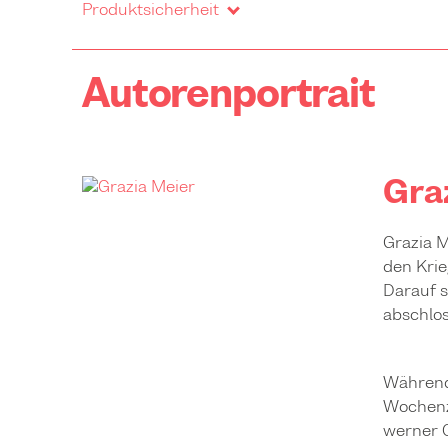
Produktsicherheit
Autorenportrait
Gra
Grazia M
den Krie
Darauf s
abschlos
Während 
Wochenze
werner C