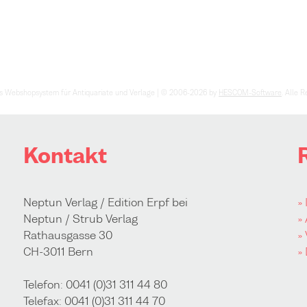
s Webshopsystem für Antiquariate und Verlage | © 2006-2026 by
HESCOM-Software
. Alle 
Kontakt
Neptun Verlag / Edition Erpf bei
»
Neptun / Strub Verlag
»
Rathausgasse 30
»
CH-3011 Bern
»
Telefon: 0041 (0)31 311 44 80
Telefax: 0041 (0)31 311 44 70