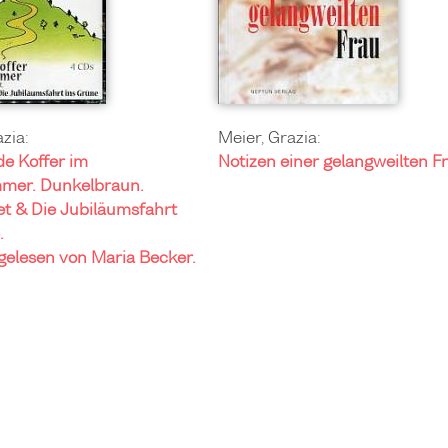
zia:
Meier, Grazia:
e Koffer im
Notizen einer gelangweilten Fr
mmer. Dunkelbraun.
t & Die Jubiläumsfahrt
.
elesen von Maria Becker.