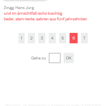
Zingg, Hans Jürg:
und im ärnschtfall ischs luschtig
lieder, slam-texte, satiren aus fünf jahrzehnten
1
2
3
4
5
6
7
Gehe zu
:
HescomShop
- Das Webshopsystem für Antiquariate und Verlage | © 2006-2026 by