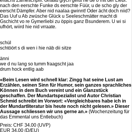
eifachs Zämeschpiil. Gnaau glych geits ne de o mit der Liebi:
nach den eerschte Funke ds eerschte Füür, u de scho gly der
eerscht Dämpfer. Aber nid naalaa gwinnt! Oder ächt doch niid?
Das Uuf u Ab zwüsche Glück u Seeleschmätter macht di
Gschicht vo re Gymerliebi zu öppis ganz Bsunderem. U wi si
ufhört, wiird hie nid vrraate.
schül
schtöört s di wen i hie näb dii sitze
änni
we d nu lang so tumm fraagscht jaa
drum hock entlig aab
«Beim Lesen wird schnell klar: Zingg hat seine Lust am
Erzählen, seinen Sinn für Humor, sein ganzes sprachliches
Können in dem Buch vereint und ein Glanzstück
geschaffen. Der Mundartspezialist und Autor Christian
Schmid schreibt im Vorwort: «Vergleichbares habe ich in
der Mundartliteratur bis heute noch nicht gelesen.» Dieser
Aussage schliessen wir uns gerne an.»
(Wochenzeitung für
das Emmental uns Entlebuch)
Preis: CHF 34.00 (UVP)
EUR 34.00 (D/EU)