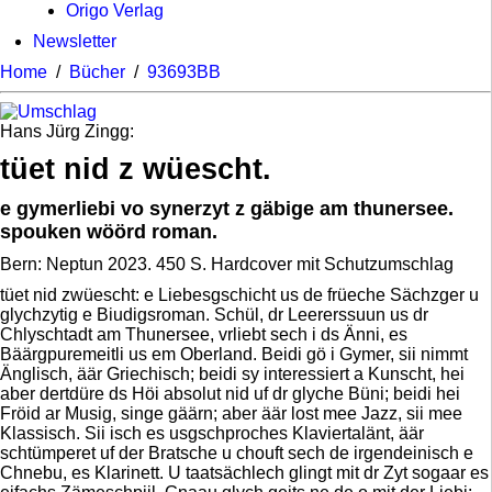
Origo Verlag
Newsletter
Home
/
Bücher
/
93693BB
Hans Jürg Zingg:
tüet nid z wüescht.
e gymerliebi vo synerzyt z gäbige am thunersee.
spouken wöörd roman.
Bern: Neptun 2023. 450 S. Hardcover mit Schutzumschlag
tüet nid zwüescht: e Liebesgschicht us de früeche Sächzger u
glychzytig e Biudigsroman. Schül, dr Leererssuun us dr
Chlyschtadt am Thunersee, vrliebt sech i ds Änni, es
Bäärgpuremeitli us em Oberland. Beidi gö i Gymer, sii nimmt
Änglisch, äär Griechisch; beidi sy interessiert a Kunscht, hei
aber dertdüre ds Höi absolut nid uf dr glyche Büni; beidi hei
Fröid ar Musig, singe gäärn; aber äär lost mee Jazz, sii mee
Klassisch. Sii isch es usgschproches Klaviertalänt, äär
schtümperet uf der Bratsche u chouft sech de irgendeinisch e
Chnebu, es Klarinett. U taatsächlech glingt mit dr Zyt sogaar es