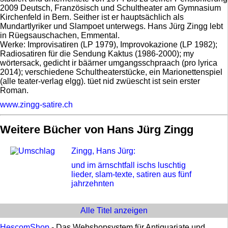
2009 Deutsch, Französisch und Schultheater am Gymnasium
Kirchenfeld in Bern. Seither ist er hauptsächlich als
Mundartlyriker und Slampoet unterwegs. Hans Jürg Zingg lebt
in Rüegsauschachen, Emmental.
Werke: Improvisatiren (LP 1979), Improvokazione (LP 1982);
Radiosatiren für die Sendung Kaktus (1986-2000); my
wörtersack, gedicht ir bäärner umgangsschpraach (pro lyrica
2014); verschiedene Schultheaterstücke, ein Marionettenspiel
(alle teater-verlag elgg). tüet nid zwüescht ist sein erster
Roman.
www.zingg-satire.ch
Weitere Bücher von Hans Jürg Zingg
Zingg, Hans Jürg:
und im ärnschtfall ischs luschtig
lieder, slam-texte, satiren aus fünf
jahrzehnten
Alle Titel anzeigen
HescomShop
- Das Webshopsystem für Antiquariate und