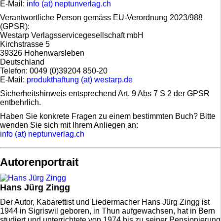
E-Mail:
info (at) neptunverlag.ch
Verantwortliche Person gemäss EU-Verordnung 2023/988
(GPSR):
Westarp Verlagsservicegesellschaft mbH
Kirchstrasse 5
39326 Hohenwarsleben
Deutschland
Telefon: 0049 (0)39204 850-20
E-Mail:
produkthaftung (at) westarp.de
Sicherheitshinweis entsprechend Art. 9 Abs 7 S 2 der GPSR
entbehrlich.
Haben Sie konkrete Fragen zu einem bestimmten Buch? Bitte
wenden Sie sich mit Ihrem Anliegen an:
info (at) neptunverlag.ch
Autorenportrait
Hans Jürg Zingg
Der Autor, Kabarettist und Liedermacher Hans Jürg Zingg ist
1944 in Sigriswil geboren, in Thun aufgewachsen, hat in Bern
studiert und unterrichtete von 1974 bis zu seiner Pensionierung