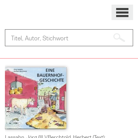
Lassahn, Jörg (Ill.)/Berchtold, Herbert (Text):