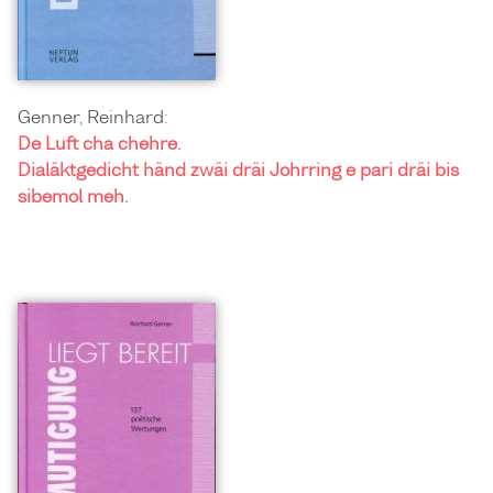
Genner, Reinhard:
De Luft cha chehre.
Dialäktgedicht händ zwäi dräi Johrring e pari dräi bis
sibemol meh.