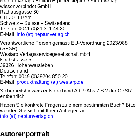
Neptun Verlag / Edition Erpf bei Neptun / Strub Verlag
wissenverbindet GmbH
Rathausgasse 30
CH-3011 Bern
Schweiz – Suisse – Switzerland
Telefon: 0041 (0)31 311 44 80
E-Mail:
info (at) neptunverlag.ch
Verantwortliche Person gemäss EU-Verordnung 2023/988
(GPSR):
Westarp Verlagsservicegesellschaft mbH
Kirchstrasse 5
39326 Hohenwarsleben
Deutschland
Telefon: 0049 (0)39204 850-20
E-Mail:
produkthaftung (at) westarp.de
Sicherheitshinweis entsprechend Art. 9 Abs 7 S 2 der GPSR
entbehrlich.
Haben Sie konkrete Fragen zu einem bestimmten Buch? Bitte
wenden Sie sich mit Ihrem Anliegen an:
info (at) neptunverlag.ch
Autorenportrait