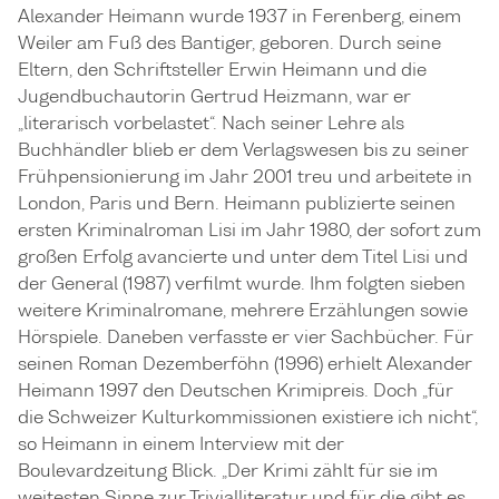
Alexander Heimann wurde 1937 in Ferenberg, einem
Weiler am Fuß des Bantiger, geboren. Durch seine
Eltern, den Schriftsteller Erwin Heimann und die
Jugendbuchautorin Gertrud Heizmann, war er
„literarisch vorbelastet“. Nach seiner Lehre als
Buchhändler blieb er dem Verlagswesen bis zu seiner
Frühpensionierung im Jahr 2001 treu und arbeitete in
London, Paris und Bern. Heimann publizierte seinen
ersten Kriminalroman Lisi im Jahr 1980, der sofort zum
großen Erfolg avancierte und unter dem Titel Lisi und
der General (1987) verfilmt wurde. Ihm folgten sieben
weitere Kriminalromane, mehrere Erzählungen sowie
Hörspiele. Daneben verfasste er vier Sachbücher. Für
seinen Roman Dezemberföhn (1996) erhielt Alexander
Heimann 1997 den Deutschen Krimipreis. Doch „für
die Schweizer Kulturkommissionen existiere ich nicht“,
so Heimann in einem Interview mit der
Boulevardzeitung Blick. „Der Krimi zählt für sie im
weitesten Sinne zur Trivialliteratur und für die gibt es