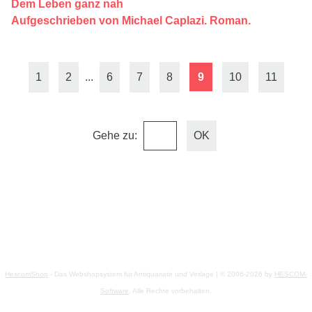
Dem Leben ganz nah
Aufgeschrieben von Michael Caplazi. Roman.
1
2
...
6
7
8
9
10
11
Gehe zu
:
HescomShop
- Das Webshopsystem für Antiquariate und Verlage | © 2006-2026 by
HESCOM-
Software
. Alle Rechte vorbehalten.