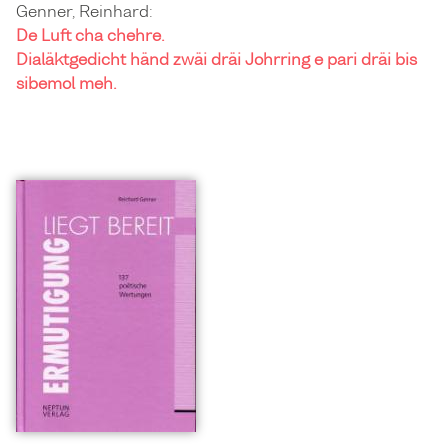
Genner, Reinhard:
De Luft cha chehre.
Dialäktgedicht händ zwäi dräi Johrring e pari dräi bis
sibemol meh.