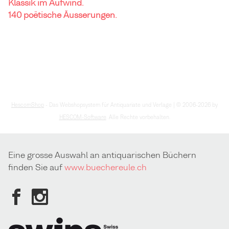
Klassik im Aufwind.
140 poëtische Äusserungen.
HescomShop
- Das Webshopsystem für Antiquariate und Verlage | © 2006-2026 by
HESCOM-Software
. Alle Rechte vorbehalten.
Eine grosse Auswahl an antiquarischen Büchern
finden Sie auf
www.buechereule.ch